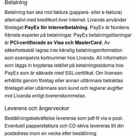
Betalning
Betalning kan ske mot faktura (pappers- eller e-faktura)
alternativt med kreditkort över internet. Livanda använder
företaget
PayEx för internetbetalning
. PayEx är Nordens
främsta experter på betalningar. PayEx betalningslösningar
är
PCI-certifierade av Visa och MasterCard
. Av
säkerhetsskäl lagras inte känslig betalningsinformation
som exempelvis kortnummer hos Livanda. All information
som läggs in krypteras istället på betalningssidorna hos
PayEx som är säkrade med SSL-certifikat. Om licensen
erhållits genom företag eller annan utlämnare betraktas
företaget eller utlämnare som kund och reglerar avgifter
mot Livanda enligt överenskommelse.
Leverens och ångerveckor
Beställningsbekräftelse levereras som pdf-fil via e-post.
Eventuell pappersfaktura och CD-skiva levereras till din
postadress inom en vecka efter beställning.